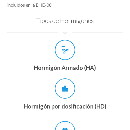
incluidos en la EHE-08
Tipos de Hormigones
Hormigón Armado (HA)
location_city
Hormigón por dosificación (HD)