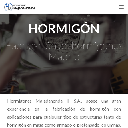
HOME
HORMIGÓN
EMPRESA
Fabricación de hormigones
PRODUCTOS
Madrid
LOCALIZACIÓN
CONOCENOS
CONTACTAR
Hormigones Majadahonda II, S.A., posee una gran
experiencia en la fabricación de hormigón con
aplicaciones para cualquier tipo de estructuras tanto de
hormigón en masa como armado o pretensado, columnas,